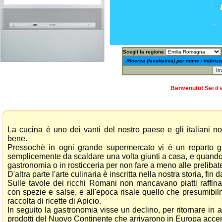
Scegli la regione
Ricerca (facoltativa) per nome / indirizz
Benvenuto! Sei il 
La cucina è uno dei vanti del nostro paese e gli italiani 
bene.
Pressochè in ogni grande supermercato vi è un reparto ga
semplicemente da scaldare una volta giunti a casa, e quando n
gastronomia o in rosticceria per non fare a meno alle prelibat
D'altra parte l'arte culinaria è inscritta nella nostra storia, fin da
Sulle tavole dei ricchi Romani non mancavano piatti raffina
con spezie e salse, e all'epoca risale quello che presumibil
raccolta di ricette di Apicio.
In seguito la gastronomia visse un declino, per ritornare in 
prodotti del Nuovo Continente che arrivarono in Europa accen