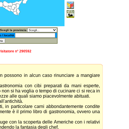
Scegli la provincia
o / località
visitatore n° 290592
non possono in alcun caso rinunciare a mangiare
stronomia con cibi preparati da mani esperte,
on si ha voglia o tempo di cucinare ci si reca in
ezze alle quali siamo piacevolmente abituati.
ll'antichità.
ti, in particolare carni abbondantemente condite
mente è il primo libro di gastronomia, ovvero una
auge con la scoperta delle Americhe con i relativi
dendo la fantasia degli chef.